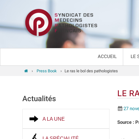
ACCUEIL
LE 
›
Press Book
›
Le ras le bol des pathologistes
LE R
Actualités
27 nov
A LA UNE
Source : 
LA SPÉCIALITÉ