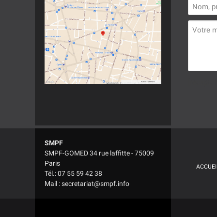
[recaptc
Veuillez
laisser
ce
champ
vide.
SMPF
SMPF-GOMED 34 rue laffitte - 75009
Paris
ACCUEI
Tél.: 07 55 59 42 38
Mail : secretariat@smpf.info