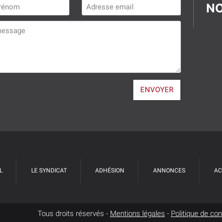
NO
ha theme:dark]
ENVOYER
L
LE SYNDICAT
ADHÉSION
ANNONCES
AC
Tous droits réservés -
Mentions légales
-
Politique de conf