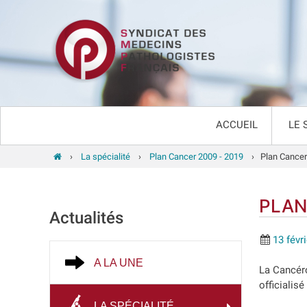
ACCUEIL
LE 
›
La spécialité
›
Plan Cancer 2009 - 2019
›
Plan Cancer
PLAN
Actualités
13 févr
A LA UNE
La Cancéro
officialis
LA SPÉCIALITÉ