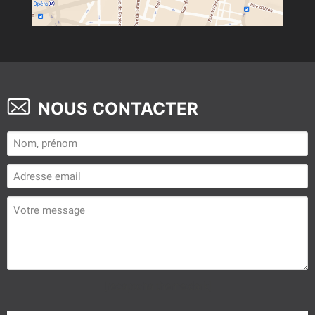
NOUS CONTACTER
[recaptcha theme:dark]
Veuillez