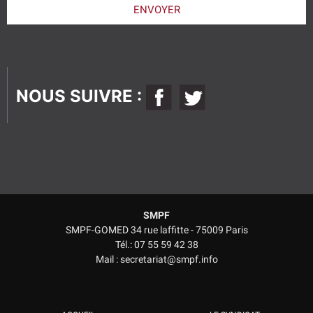
laisser
ENVOYER
ce
champ
vide.
NOUS SUIVRE :
SMPF
SMPF-GOMED 34 rue laffitte - 75009 Paris
Tél.: 07 55 59 42 38
Mail : secretariat@smpf.info