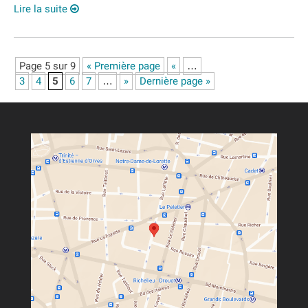
Lire la suite
Page 5 sur 9
« Première page
«
…
3
4
5
6
7
…
»
Dernière page »