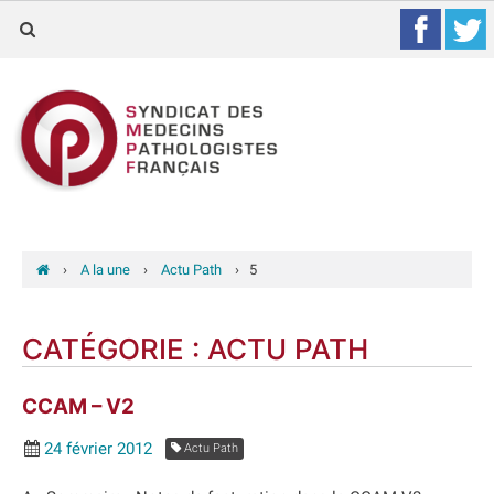
›
A la une
›
Actu Path
›
5
CATÉGORIE :
ACTU PATH
CCAM – V2
24 février 2012
Actu Path