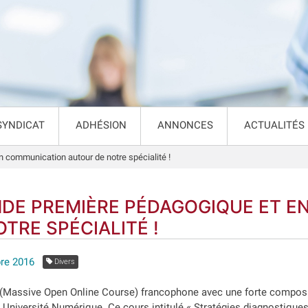
SYNDICAT
ADHÉSION
ANNONCES
ACTUALITÉS
 communication autour de notre spécialité !
DE PREMIÈRE PÉDAGOGIQUE ET E
OTRE SPÉCIALITÉ !
bre 2016
Divers
Massive Open Online Course) francophone avec une forte composa
 Université Numérique. Ce cours intitulé « Stratégies diagnostique