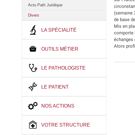
Actu Path Juridique
circonstan
(semaine 2
Divers
de base d
Mis en pla
LA SPÉCIALITÉ
comporte d
échanges e
Alors prof
OUTILS MÉTIER
LE PATHOLOGISTE
LE PATIENT
NOS ACTIONS
VOTRE STRUCTURE