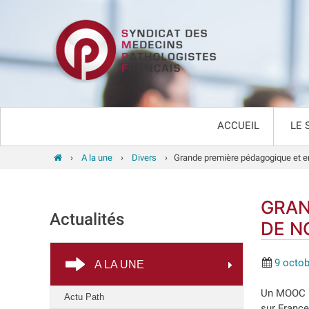
ACCUEIL
LE 
›
A la une
›
Divers
›
Grande première pédagogique et en
GRAN
Actualités
DE N
9 octo
A LA UNE
Un MOOC (
Actu Path
sur France