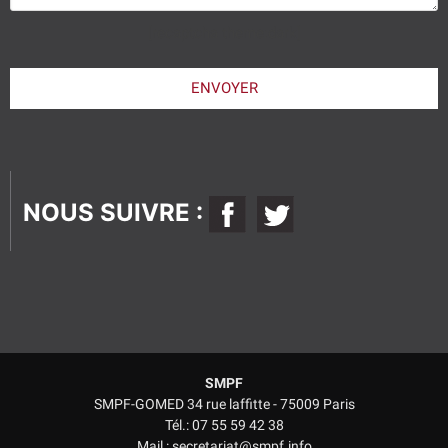
[recaptcha theme:dark]
Veuillez
laisser
ENVOYER
ce
champ
vide.
NOUS SUIVRE :
SMPF
SMPF-GOMED 34 rue laffitte - 75009 Paris
Tél.: 07 55 59 42 38
Mail : secretariat@smpf.info