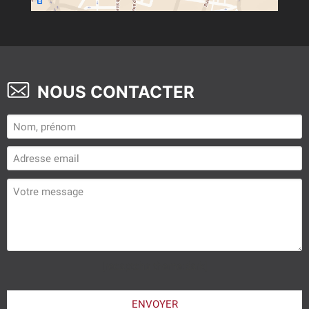
NOUS CONTACTER
[recaptcha theme:dark]
Veuillez
laisser
ENVOYER