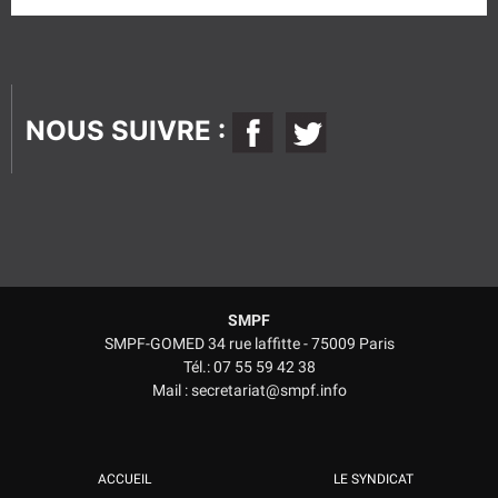
ce
champ
vide.
NOUS SUIVRE :
SMPF
SMPF-GOMED 34 rue laffitte - 75009 Paris
Tél.: 07 55 59 42 38
Mail : secretariat@smpf.info
ACCUEIL
LE SYNDICAT