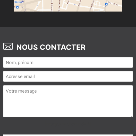
NOUS CONTACTER
[recaptcha theme:dark]
Veuillez