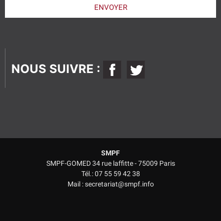
laisser
ENVOYER
ce
champ
vide.
NOUS SUIVRE :
SMPF
SMPF-GOMED 34 rue laffitte - 75009 Paris
Tél.: 07 55 59 42 38
Mail : secretariat@smpf.info