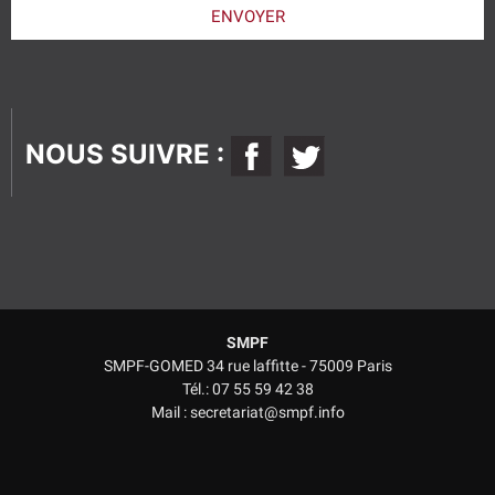
laisser
ENVOYER
ce
champ
vide.
NOUS SUIVRE :
SMPF
SMPF-GOMED 34 rue laffitte - 75009 Paris
Tél.: 07 55 59 42 38
Mail : secretariat@smpf.info