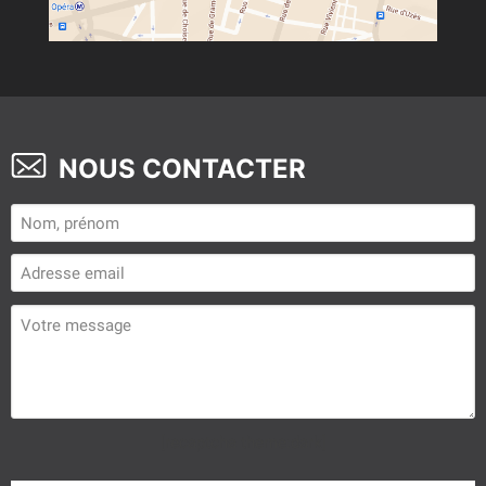
NOUS CONTACTER
[recaptcha theme:dark]
Veuillez