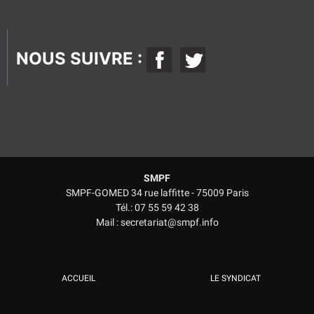
vide.
NOUS SUIVRE :
SMPF
SMPF-GOMED 34 rue laffitte - 75009 Paris
Tél.: 07 55 59 42 38
Mail : secretariat@smpf.info
ACCUEIL
LE SYNDICAT