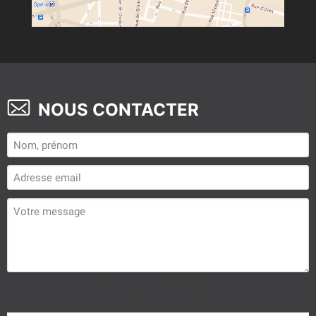
NOUS CONTACTER
[recaptcha theme:dark]
Veuillez