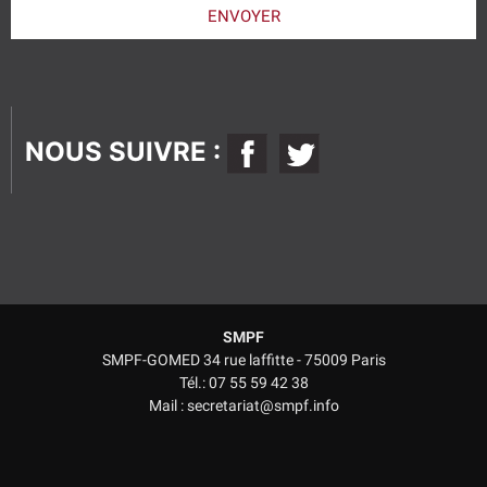
laisser
ENVOYER
ce
champ
vide.
NOUS SUIVRE :
SMPF
SMPF-GOMED 34 rue laffitte - 75009 Paris
Tél.: 07 55 59 42 38
Mail : secretariat@smpf.info